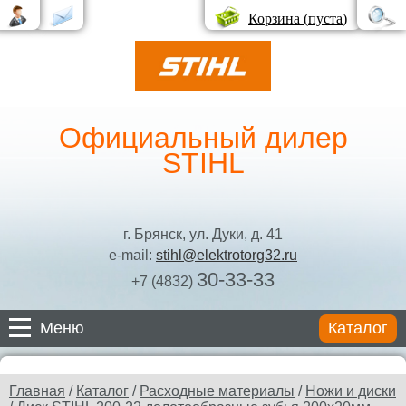
Корзина (
пуста
)
Официальный дилер
STIHL
г. Брянск, ул. Дуки, д. 41
e-mail:
stihl@elektrotorg32.ru
30-33-33
+7 (4832)
Меню
Каталог
Каталог
Главная
/
Каталог
/
Расходные материалы
/
Ножи и диски