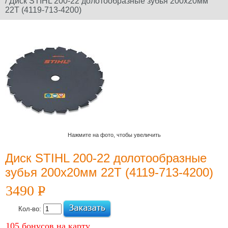
/ Диск STIHL 200-22 долотообразные зубья 200х20мм
22T (4119-713-4200)
Официальный сайт
производителя
Юридическое
наименование
дилера: ООО
"Электроторг" ИНН/
КПП
3257013977/325701001
Нажмите на фото, чтобы увеличить
Диск STIHL 200-22 долотообразные
Новости и
зубья 200х20мм 22T (4119-713-4200)
акции
3490
P
УБ.
12 Июля 2022
Какой триммер
Кол-во:
выбрать,
105 бонусов на карту