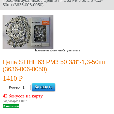
Профиль зуба Micro
/ Цепь STIHL 63 PM3 50 3/8"-1,3-
50шт (3636-006-0050)
Официальный сайт
производителя
Юридическое
наименование
дилера: ООО
"Электроторг" ИНН/
Нажмите на фото, чтобы увеличить
КПП
3257013977/325701001
Цепь STIHL 63 PM3 50 3/8"-1,3-50шт
(3636-006-0050)
1410
P
УБ.
Новости и
Кол-во:
акции
42 бонусов на карту
12 Июля 2022
Код товара:
А1007
Какой триммер
В наличии
выбрать,