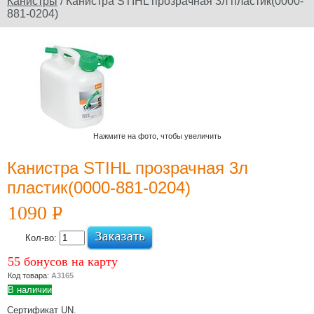
Канистры
/ Канистра STIHL прозрачная 3л пластик(0000-
881-0204)
Официальный сайт
производителя
Юридическое
наименование
дилера: ООО
"Электроторг" ИНН/
Нажмите на фото, чтобы увеличить
КПП
3257013977/325701001
Канистра STIHL прозрачная 3л
пластик(0000-881-0204)
1090
P
УБ.
Новости и
Кол-во:
акции
55 бонусов на карту
12 Июля 2022
Код товара:
А3165
Какой триммер
В наличии
выбрать,
Сертификат UN.