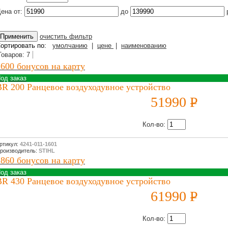
ена от:
до
очистить фильтр
ортировать по:
умолчанию
|
цене
|
наименованию
Товаров: 7
2600 бонусов на карту
од заказ
BR 200 Ранцевое воздуходувное устройство
51990
P
УБ.
Кол-во:
ртикул:
4241-011-1601
роизводитель:
STIHL
1860 бонусов на карту
од заказ
BR 430 Ранцевое воздуходувное устройство
61990
P
УБ.
Кол-во: