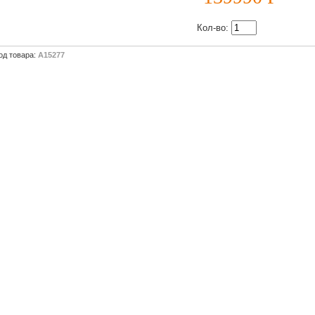
УБ.
Кол-во:
од товара:
А15277