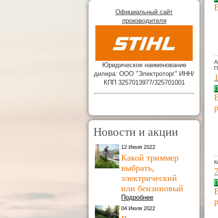
Официальный сайт
производителя
А
Юридическое наименование
П
дилера: ООО "Электроторг" ИНН/
КПП 3257013977/325701001
П
Новости и акции
12 Июля 2022
Какой триммер
К
выбрать,
электрический
П
или бензиновый
Подробнее
04 Июля 2022