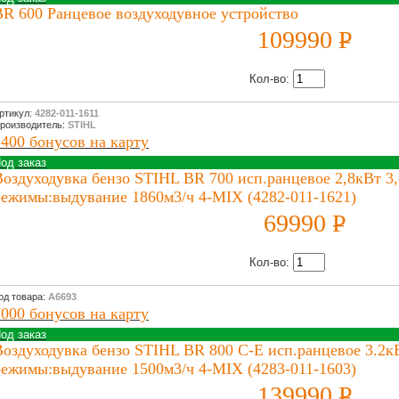
BR 600 Ранцевое воздуходувное устройство
109990
P
УБ.
Кол-во:
ртикул:
4282-011-1611
роизводитель:
STIHL
1400 бонусов на карту
од заказ
Воздуходувка бензо STIHL BR 700 исп.ранцевое 2,8кВт 3,
режимы:выдувание 1860м3/ч 4-MIX (4282-011-1621)
69990
P
УБ.
Кол-во:
од товара:
А6693
7000 бонусов на карту
од заказ
Воздуходувка бензо STIHL BR 800 C-E исп.ранцевое 3.2кВ
режимы:выдувание 1500м3/ч 4-MIX (4283-011-1603)
139990
P