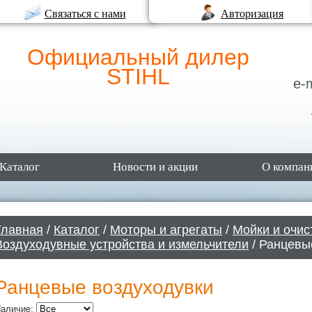
Связаться с нами
Авторизация
Официальный дилер
STIHL
e-
Каталог
Новости и акции
О компан
Главная
/
Каталог
/
Моторы и агрегаты
/
Мойки и очис
Воздуходувные устройства и измельчители
/ Ранцевы
Ранцевые воздуходувки
аличие: