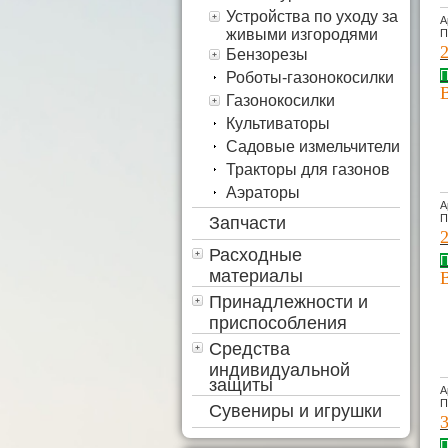
Устройства по уходу за
А
живыми изгородями
П
Бензорезы
П
Роботы-газонокосилки
Газонокосилки
Культиваторы
Садовые измельчители
Тракторы для газонов
Аэраторы
А
П
Запчасти
Расходные
П
материалы
Принадлежности и
приспособления
Средства
индивидуальной
защиты
А
П
Сувениры и игрушки
П