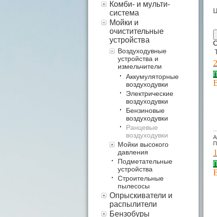
Комби- и мульти-
Ц
система
Мойки и
очистительные
устройства
С
Воздуходувные
устройства и
измельчители
П
Аккумуляторные
воздуходувки
Электрические
воздуходувки
Бензиновые
воздуходувки
Ранцевые
воздуходувки
А
Мойки высокого
П
давления
Подметательные
П
устройства
Строительные
пылесосы
Опрыскиватели и
распылители
Бензобуры