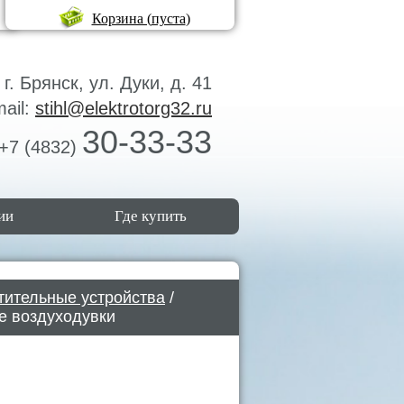
Корзина (
пуста
)
г. Брянск, ул. Дуки, д. 41
mail:
stihl@elektrotorg32.ru
30-33-33
+7 (4832)
ии
Где купить
тительные устройства
/
е воздуходувки