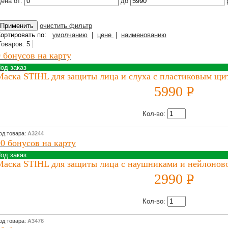
ена от:
до
очистить фильтр
ортировать по:
умолчанию
|
цене
|
наименованию
Товаров: 5
0 бонусов на карту
од заказ
Маска STIHL для защиты лица и слуха с пластиковым щит
5990
P
УБ.
Кол-во:
од товара:
А3244
90 бонусов на карту
од заказ
Маска STIHL для защиты лица с наушниками и нейлоново
2990
P
УБ.
Кол-во:
од товара:
А3476