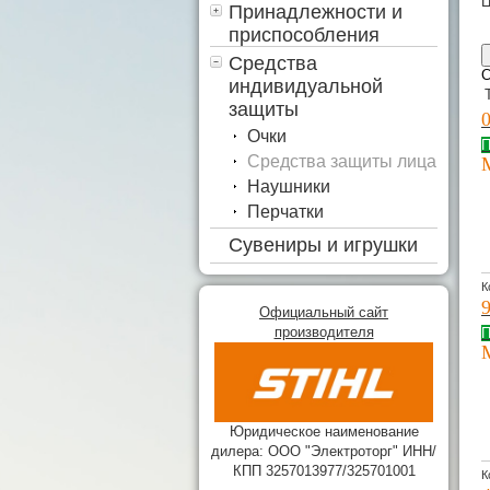
Ц
Принадлежности и
приспособления
Средства
С
индивидуальной
защиты
Очки
П
Средства защиты лица
Наушники
Перчатки
Сувениры и игрушки
К
Официальный сайт
производителя
П
Юридическое наименование
дилера: ООО "Электроторг" ИНН/
КПП 3257013977/325701001
К