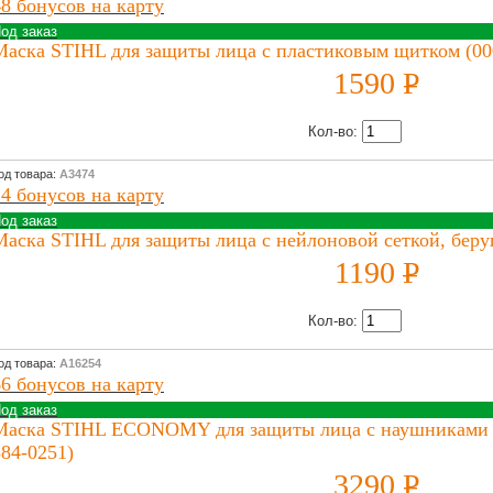
48 бонусов на карту
од заказ
Маска STIHL для защиты лица с пластиковым щитком (00
1590
P
УБ.
Кол-во:
од товара:
А3474
24 бонусов на карту
од заказ
Маска STIHL для защиты лица с нейлоновой сеткой, беру
1190
P
УБ.
Кол-во:
од товара:
А16254
66 бонусов на карту
од заказ
Маска STIHL ECONOMY для защиты лица с наушниками и
884-0251)
3290
P