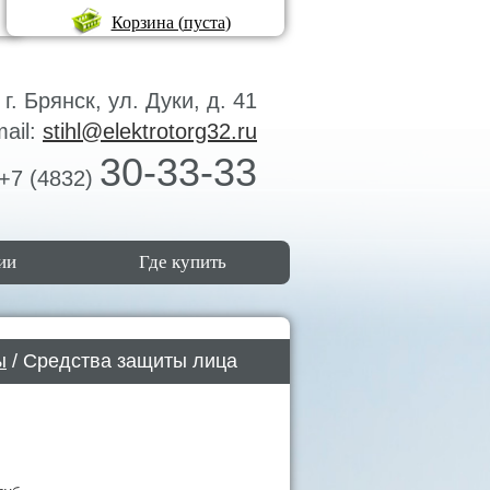
Корзина (
пуста
)
г. Брянск, ул. Дуки, д. 41
mail:
stihl@elektrotorg32.ru
30-33-33
+7 (4832)
ии
Где купить
ы
/ Средства защиты лица