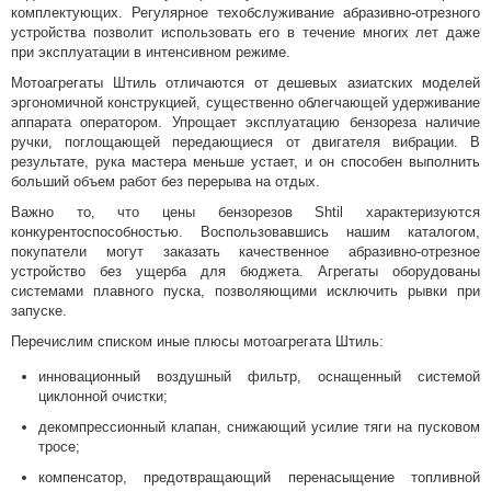
электрический
комплектующих. Регулярное техобслуживание абразивно-отрезного
или бензиновый
устройства позволит использовать его в течение многих лет даже
Подробнее
при эксплуатации в интенсивном режиме.
04 Июля 2022
Мотоагрегаты Штиль отличаются от дешевых азиатских моделей
Виды,
эргономичной конструкцией, существенно облегчающей удерживание
преимущества и
аппарата оператором. Упрощает эксплуатацию бензореза наличие
ручки, поглощающей передающиеся от двигателя вибрации. В
выбор мотокос
результате, рука мастера меньше устает, и он способен выполнить
Подробнее
больший объем работ без перерыва на отдых.
21 Апреля 2022
Важно то, что цены бензорезов Shtil характеризуются
Преимущества
конкурентоспособностью. Воспользовавшись нашим каталогом,
бытовых моек
покупатели могут заказать качественное абразивно-отрезное
высокого
устройство без ущерба для бюджета. Агрегаты оборудованы
давления с
системами плавного пуска, позволяющими исключить рывки при
электродвигателем
запуске.
Подробнее
Перечислим списком иные плюсы мотоагрегата Штиль:
07 Апреля 2022
Бытовые и
инновационный воздушный фильтр, оснащенный системой
профессиональные
циклонной очистки;
мойки высокого
декомпрессионный клапан, снижающий усилие тяги на пусковом
давления –
тросе;
особенности
компенсатор, предотвращающий перенасыщение топливной
Подробнее