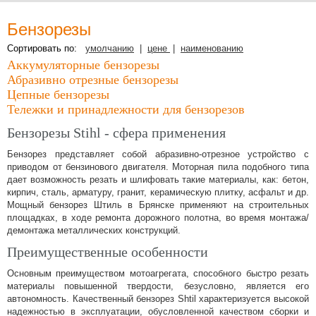
Официальный сайт
Бензорезы
производителя
Сортировать по:
умолчанию
|
цене
|
наименованию
Аккумуляторные бензорезы
Абразивно отрезные бензорезы
Цепные бензорезы
Юридическое
Тележки и принадлежности для бензорезов
наименование
дилера: ООО
Бензорезы Stihl - сфера применения
"Электроторг" ИНН/
КПП
Бензорез представляет собой абразивно-отрезное устройство с
3257013977/325701001
приводом от бензинового двигателя. Моторная пила подобного типа
дает возможность резать и шлифовать такие материалы, как: бетон,
кирпич, сталь, арматуру, гранит, керамическую плитку, асфальт и др.
Мощный бензорез Штиль в Брянске применяют на строительных
площадках, в ходе ремонта дорожного полотна, во время монтажа/
демонтажа металлических конструкций.
Новости и
Преимущественные особенности
акции
Основным преимуществом мотоагрегата, способного быстро резать
12 Июля 2022
материалы повышенной твердости, безусловно, является его
Какой триммер
автономность. Качественный бензорез Shtil характеризуется высокой
выбрать,
надежностью в эксплуатации, обусловленной качеством сборки и