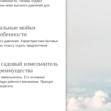
особенности. Почему отдают
ены моек высокого давления для
альные мойки
собенности
о давления. Характеристики бытовых
му классу отдать предпочтение.
т садовый измельчитель
Преимущества
 измельчитель. Его основные
иды рабочего механизма. Принцип
агрегата.