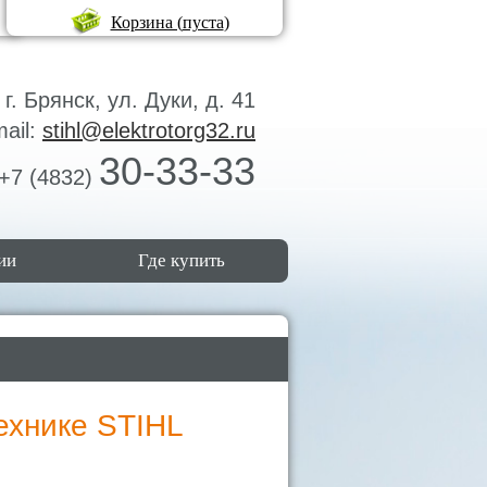
Корзина (
пуста
)
г. Брянск, ул. Дуки, д. 41
mail:
stihl@elektrotorg32.ru
30-33-33
+7 (4832)
ии
Где купить
ехнике STIHL