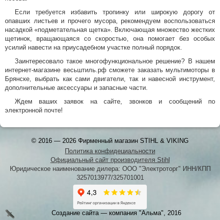
Если требуется избавить тропинку или широкую дорогу от
опавших листьев и прочего мусора, рекомендуем воспользоваться
насадкой «подметательная щетка». Включающая множество жестких
щетинок, вращающаяся со скоростью, она помогает без особых
усилий навести на приусадебном участке полный порядок.
Заинтересовало такое многофункциональное решение? В нашем
интернет-магазине весьштиль.рф сможете заказать мультимоторы в
Брянске, выбрать как сами двигатели, так и навесной инструмент,
дополнительные аксессуары и запасные части.
Ждем ваших заявок на сайте, звонков и сообщений по
электронной почте!
© 2016 — 2026 Фирменный магазин STIHL & VIKING
Политика конфидециальности
Официальный сайт производителя Stihl
Юридическое наименование дилера: ООО "Электроторг" ИНН/КПП
3257013977/325701001
Создание сайта — компания "Альма", 2016