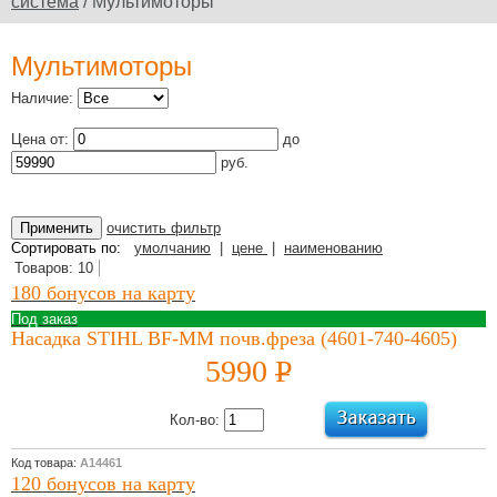
система
/ Мультимоторы
Официальный сайт
производителя
Мультимоторы
Наличие:
Цена от:
до
Юридическое
руб.
наименование
дилера: ООО
"Электроторг" ИНН/
очистить фильтр
КПП
Сортировать по:
умолчанию
|
цене
|
наименованию
3257013977/325701001
Товаров: 10
180 бонусов на карту
Под заказ
Насадка STIHL BF-MM почв.фреза (4601-740-4605)
5990
P
Новости и
акции
УБ.
Кол-во:
12 Июля 2022
Какой триммер
Код товара:
А14461
выбрать,
120 бонусов на карту