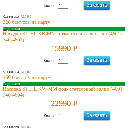
УБ.
Кол-во:
01 Апреля 2022
Сервисная
Код товара:
А14467
акция 2021
320 бонусов на карту
Весна
Под заказ
Подробнее
Насадка STIHL KB-MM подметательная щетка (4601-
740-4602)
15990
P
УБ.
Кол-во:
Код товара:
А14464
460 бонусов на карту
Под заказ
Насадка STIHL KW-MM подметательный валик (4601-
740-4604)
22990
P
УБ.
Кол-во:
Код товара:
А14466