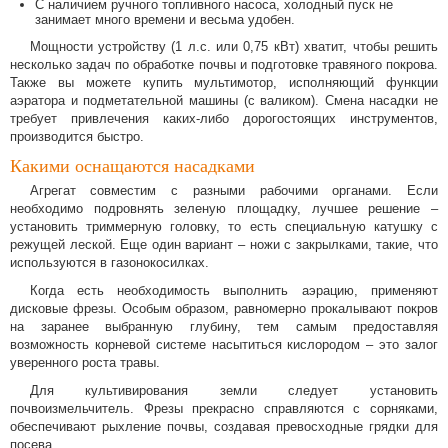
С наличием ручного топливного насоса, холодный пуск не
занимает много времени и весьма удобен.
Мощности устройству (1 л.с. или 0,75 кВт) хватит, чтобы решить
несколько задач по обработке почвы и подготовке травяного покрова.
Также вы можете купить мультимотор, исполняющий функции
аэратора и подметательной машины (с валиком). Смена насадки не
требует привлечения каких-либо дорогостоящих инструментов,
производится быстро.
Какими оснащаются насадками
Агрегат совместим с разными рабочими органами. Если
необходимо подровнять зеленую площадку, лучшее решение –
установить триммерную головку, то есть специальную катушку с
режущей леской. Еще один вариант – ножи с закрылками, такие, что
используются в газонокосилках.
Когда есть необходимость выполнить аэрацию, применяют
дисковые фрезы. Особым образом, равномерно прокалывают покров
на заранее выбранную глубину, тем самым предоставляя
возможность корневой системе насытиться кислородом – это залог
уверенного роста травы.
Для культивирования земли следует установить
почвоизмельчитель. Фрезы прекрасно справляются с сорняками,
обеспечивают рыхление почвы, создавая превосходные грядки для
посева.