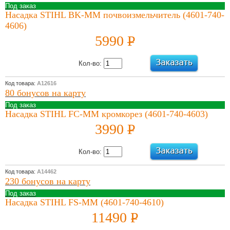
электрический
Под заказ
или бензиновый
Насадка STIHL BK-MM почвоизмельчитель (4601-740-
Подробнее
4606)
04 Июля 2022
5990
P
Виды,
УБ.
преимущества и
Кол-во:
выбор мотокос
Подробнее
Код товара:
А12616
21 Апреля 2022
80 бонусов на карту
Преимущества
Под заказ
бытовых моек
Насадка STIHL FC-MM кромкорез (4601-740-4603)
высокого
3990
P
давления с
УБ.
электродвигателем
Кол-во:
Подробнее
07 Апреля 2022
Код товара:
А14462
Бытовые и
230 бонусов на карту
профессиональные
Под заказ
мойки высокого
Насадка STIHL FS-MM (4601-740-4610)
давления –
11490
P
особенности
Подробнее