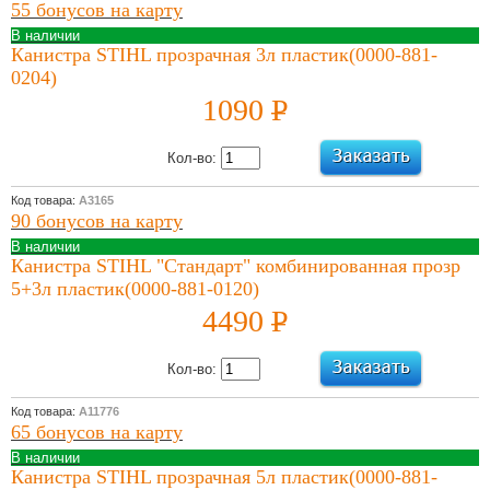
электрический
55 бонусов на карту
или бензиновый
В наличии
Подробнее
Канистра STIHL прозрачная 3л пластик(0000-881-
0204)
04 Июля 2022
Виды,
1090
P
преимущества и
УБ.
выбор мотокос
Кол-во:
Подробнее
21 Апреля 2022
Код товара:
А3165
Преимущества
90 бонусов на карту
бытовых моек
В наличии
высокого
Канистра STIHL "Стандарт" комбинированная прозр
давления с
5+3л пластик(0000-881-0120)
электродвигателем
4490
P
Подробнее
УБ.
07 Апреля 2022
Кол-во:
Бытовые и
профессиональные
Код товара:
А11776
мойки высокого
65 бонусов на карту
давления –
В наличии
особенности
Канистра STIHL прозрачная 5л пластик(0000-881-
Подробнее