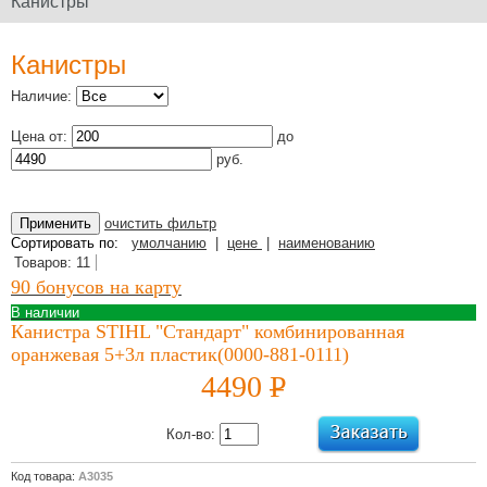
Канистры
Официальный сайт
производителя
Канистры
Наличие:
Цена от:
до
Юридическое
руб.
наименование
дилера: ООО
"Электроторг" ИНН/
очистить фильтр
КПП
Сортировать по:
умолчанию
|
цене
|
наименованию
3257013977/325701001
Товаров: 11
90 бонусов на карту
В наличии
Канистра STIHL "Стандарт" комбинированная
оранжевая 5+3л пластик(0000-881-0111)
Новости и
4490
P
акции
УБ.
12 Июля 2022
Кол-во:
Какой триммер
выбрать,
Код товара:
А3035