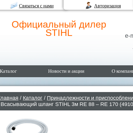
Связаться с нами
Авторизация
Официальный дилер
STIHL
e-
Каталог
Новости и акции
О компан
Главная
/
Каталог
/
Принадлежности и приспособлен
/ Всасывающий шланг STIHL 3м RE 88 – RE 170 (4910