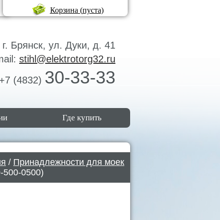
Корзина (
пуста
)
г. Брянск, ул. Дуки, д. 41
mail:
stihl@elektrotorg32.ru
30-33-33
+7 (4832)
ии
Где купить
ия
/
Принадлежности для моек
-500-0500)