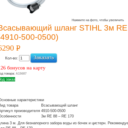
Нажмите на фото, чтобы увеличить
Всасывающий шланг STIHL 3м RE 
(4910-500-0500)
6290
P
УБ.
Кол-во:
126 бонусов на карту
од товара:
А15687
од заказ
Основные характеристики
Вид товара
Всасывающий шланг
Артикул производителя
4910-500-0500
Особенности
3м RE 88 – RE 170
лина 3 м. Для безнапорного забора воды из бочек и цистерн. Рекоменду