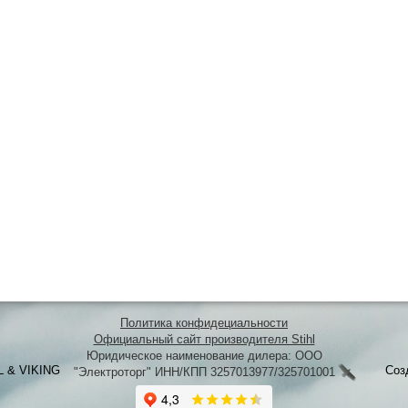
Политика конфидециальности
Официальный сайт производителя Stihl
Юридическое наименование дилера: ООО
L & VIKING
Соз
"Электроторг" ИНН/КПП 3257013977/325701001