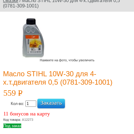
смазки
/ Масло STIHL 10W-30 для 4-х.т.двигателя 0,5
(0781-309-1001)
Официальный сайт
производителя
Юридическое
наименование
дилера: ООО
"Электроторг" ИНН/
Нажмите на фото, чтобы увеличить
КПП
3257013977/325701001
Масло STIHL 10W-30 для 4-
х.т.двигателя 0,5 (0781-309-1001)
559
P
УБ.
Новости и
Кол-во:
акции
11 бонусов на карту
12 Июля 2022
Код товара:
А12273
Какой триммер
Под заказ
выбрать,