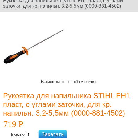
Рукоятка для напильника STIHL FH1 пласт, с углами
заточки, для кр. напильн. 3,2-5,5мм (0000-881-4502)
Официальный сайт
производителя
Юридическое
наименование
дилера: ООО
"Электроторг" ИНН/
КПП
3257013977/325701001
Нажмите на фото, чтобы увеличить
Рукоятка для напильника STIHL FH1
Новости и
пласт, с углами заточки, для кр.
акции
напильн. 3,2-5,5мм (0000-881-4502)
12 Июля 2022
719
P
УБ.
Какой триммер
выбрать,
Кол-во: