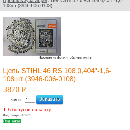
Профиль зуба Super
/ Цепь STIHL 46 RS 108 0,404"-1,6-
108шт (3946-006-0108)
Официальный сайт
производителя
Юридическое
наименование
дилера: ООО
"Электроторг" ИНН/
Нажмите на фото, чтобы увеличить
КПП
3257013977/325701001
Цепь STIHL 46 RS 108 0,404"-1,6-
108шт (3946-006-0108)
3870
P
УБ.
Новости и
Кол-во:
акции
116 бонусов на карту
12 Июля 2022
Код товара:
А8576
Какой триммер
Под заказ
выбрать,