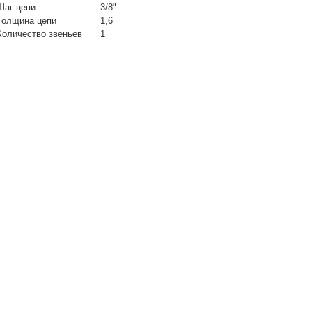
Шаг цепи
3/8"
Толщина цепи
1,6
Количество звеньев
1