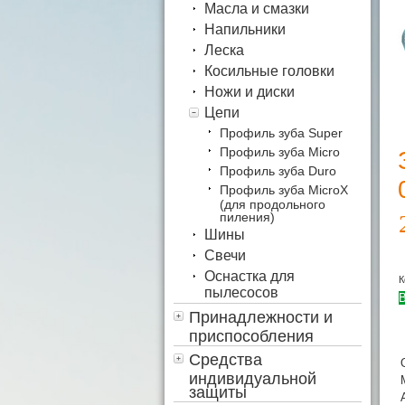
Масла и смазки
Напильники
Леска
Косильные головки
Ножи и диски
Цепи
Профиль зуба Super
Профиль зуба Micro
Профиль зуба Duro
Профиль зуба MicroX
(для продольного
пиления)
Шины
Свечи
Оснастка для
К
пылесосов
В
Принадлежности и
приспособления
Средства
индивидуальной
защиты