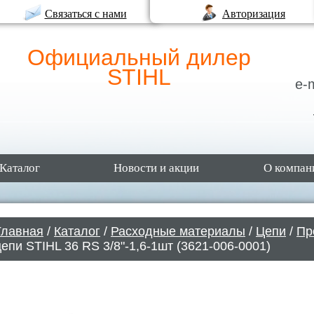
Связаться с нами
Авторизация
Официальный дилер
STIHL
e-
Каталог
Новости и акции
О компан
Главная
/
Каталог
/
Расходные материалы
/
Цепи
/
Пр
цепи STIHL 36 RS 3/8"-1,6-1шт (3621-006-0001)