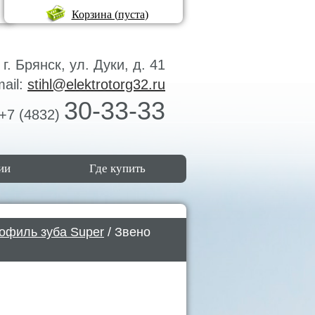
Корзина (
пуста
)
г. Брянск, ул. Дуки, д. 41
mail:
stihl@elektrotorg32.ru
30-33-33
+7 (4832)
ии
Где купить
офиль зуба Super
/ Звено