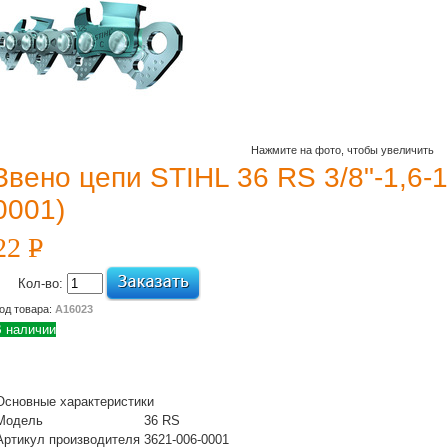
Нажмите на фото, чтобы увеличить
Звено цепи STIHL 36 RS 3/8"-1,6-
0001)
22
P
УБ.
Кол-во:
од товара:
А16023
 наличии
Основные характеристики
Модель
36 RS
Артикул производителя
3621-006-0001