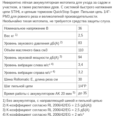
электрический
Невероятно лёгкая аккумуляторная мотопила для ухода за садом и
или бензиновый
участком, а также распиловки дров. С системой быстрого натяжения
цепи STIHL и цепным тормозом QuickStop Super. Пильная цепь 1/4"-
Подробнее
PM3 для ровного реза и великолепной производительности.
04 Июля 2022
Необычайно тихая мотопила, не требуются средства защиты слуха.
Виды,
Номинальное напряжение В
преимущества и
36
выбор мотокос
1)
2,5
Вес кг
Подробнее
2)
83
Уровень звукового давления дБ(A)
21 Апреля 2022
Объём масляного бака см3
Преимущества
110
бытовых моек
3)
94
Уровень звуковой мощности дБ(A)
высокого
4)
3,4
Уровень вибрации слева м/с²
давления с
электродвигателем
4)
3,2
Уровень вибрации справа м/с²
Подробнее
Шина Rollomatic E, длина реза см
30
07 Апреля 2022
Шаг пильной цепи
1/4"P
Бытовые и
5)
до 35
профессиональные
Время работы с аккумулятором AK 20 мин
мойки высокого
1) Без аккумулятора, с направляющей шиной и пильной цепью
давления –
2) K-коэффициент согласно RL 2006/42/EG = 2,5 (дБ(А))
3) K-коэффициент согласно RL 2006/42/EG = 2,5 дБ(A)
особенности
4) K-коэффициент согласно RL 2006/42/EG = 2 м/с²
Подробнее