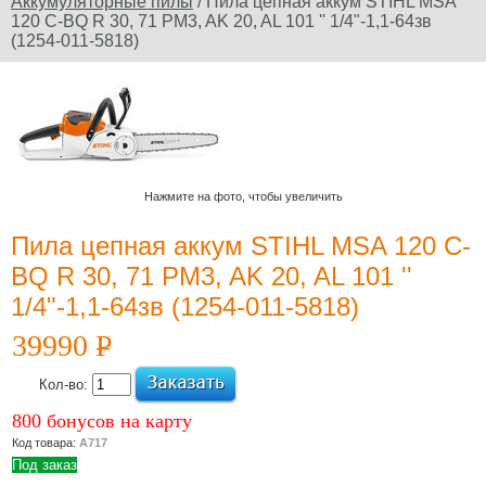
Аккумуляторные пилы
/ Пила цепная аккум STIHL MSA
120 C-BQ R 30, 71 PM3, AK 20, AL 101 '' 1/4"-1,1-64зв
Официальный сайт
(1254-011-5818)
производителя
Юридическое
наименование
дилера: ООО
Нажмите на фото, чтобы увеличить
"Электроторг" ИНН/
КПП
Пила цепная аккум STIHL MSA 120 C-
3257013977/325701001
BQ R 30, 71 PM3, AK 20, AL 101 ''
1/4"-1,1-64зв (1254-011-5818)
39990
P
УБ.
Новости и
акции
Кол-во:
800 бонусов на карту
12 Июля 2022
Код товара:
А717
Какой триммер
Под заказ
выбрать,