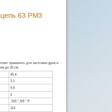
 цепь 63 PM3
ляет применять для заготовки дров и
ом до 30 см.
45,4
3,1
4,6
2
.325 ",3/8 " P
114