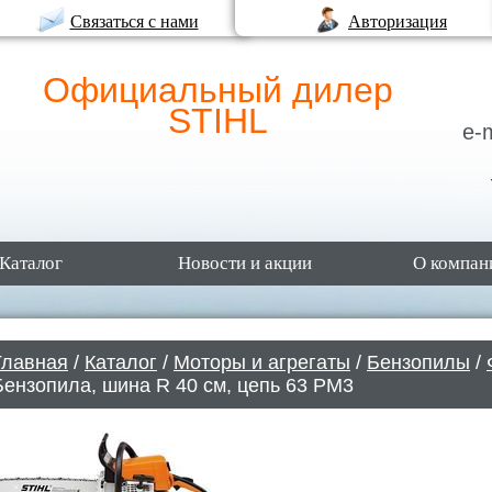
Связаться с нами
Авторизация
Официальный дилер
STIHL
e-
Каталог
Новости и акции
О компан
Главная
/
Каталог
/
Моторы и агрегаты
/
Бензопилы
/
Бензопила, шина R 40 см, цепь 63 PM3