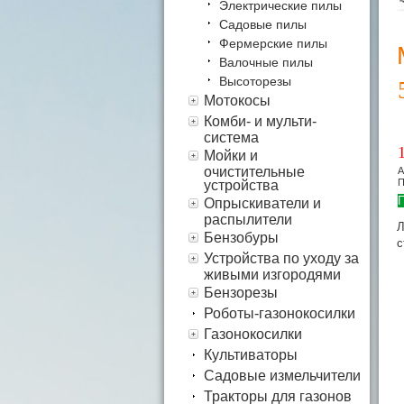
Электрические пилы
Садовые пилы
Фермерские пилы
Валочные пилы
Высоторезы
Мотокосы
Комби- и мульти-
система
Мойки и
очистительные
А
П
устройства
П
Опрыскиватели и
распылители
Л
Бензобуры
с
Устройства по уходу за
живыми изгородями
Бензорезы
Роботы-газонокосилки
Газонокосилки
Культиваторы
Садовые измельчители
Тракторы для газонов