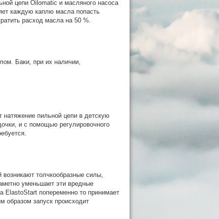
ной цепи Oilomatic и масляного насоса
ляет каждую каплю масла попасть
кратить расход масла на 50 %.
ом. Баки, при их наличии,
т натяжение пильной цепи в детскую
дочки, и с помощью регулировочного
ребуется.
й возникают толчкообразные силы,
заметно уменьшает эти вредные
 ElastoStart попеременно то принимает
им образом запуск происходит