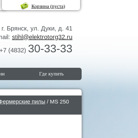
Корзина (
пуста
)
г. Брянск, ул. Дуки, д. 41
mail:
stihl@elektrotorg32.ru
30-33-33
+7 (4832)
ии
Где купить
Фермерские пилы
/ MS 250