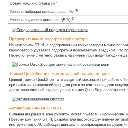
Объём масляного бака см³
3)
Уровень вибрации слева/справа m/s²
2)
Уровень звукового давления дБ(A)
Предварительный подогрев карбюратора
На бензопилы STIHL с подогреваемым карбюратором можно полож
карбюратор обдувается подогретым всасываемым воздухом, что п
Переключение с летнего режима на зимний производится одним дв
Тормоз QuickStop для моментальной остановки цепи
Цепной тормоз QuickStop - это защитный механизм при работе с б
при нажатии на передний упор для рук и за считанные доли секун
достаточно сильной отдаче цепной тормоз QuickStop срабатывает 
Антивибрационная система
Сильная вибрация в зоне рукояток может привести к хроническим 
Поэтому компания STIHL разработала высокоэффективную антивиб
инструментов с АС вибрация двигателя передающаяся на рукоятки