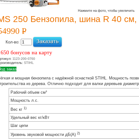
Нажмите на фото, чтобы увеличить
MS 250 Бензопила, шина R 40 см,
54990
P
УБ.
Кол-во:
1650 бонусов на карту
ртикул:
1123-200-0760
роизводитель:
STIHL
од заказ
ёгкая и мощная бензопила с надёжной оснасткой STIHL. Мощность позво
троительства из дерева. Отлично подходит для валки деревьев диаметр
Рабочий объем см³
Мощность л.с.
1)
Вес кг
Удельный вес кг/кВт
Шаг цепи
2)
Уровень звуковой мощности дБ(A)