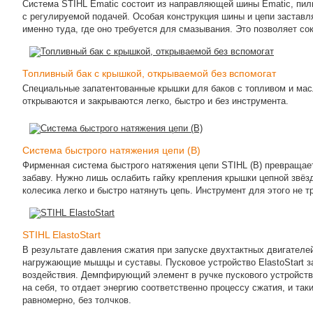
Система STIHL Ematic состоит из направляющей шины Ematic, пиль
с регулируемой подачей. Особая конструкция шины и цепи застав
именно туда, где оно требуется для смазывания. Это позволяет со
Топливный бак с крышкой, открываемой без вспомогат
Специальные запатентованные крышки для баков с топливом и масл
открываются и закрываются легко, быстро и без инструмента.
Система быстрого натяжения цепи (B)
Фирменная система быстрого натяжения цепи STIHL (B) превращае
забаву. Нужно лишь ослабить гайку крепления крышки цепной звёз
колесика легко и быстро натянуть цепь. Инструмент для этого не т
STIHL ElastoStart
В результате давления сжатия при запуске двухтактных двигателе
нагружающие мышцы и суставы. Пусковое устройство ElastoStart 
воздействия. Демпфирующий элемент в ручке пускового устройства
на себя, то отдает энергию соответственно процессу сжатия, и так
равномерно, без толчков.