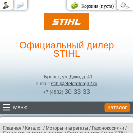
Корзина (
пуста
)
Официальный дилер
STIHL
г. Брянск, ул. Дуки, д. 41
e-mail:
stihl@elektrotorg32.ru
30-33-33
+7 (4832)
Меню
Каталог
Каталог
Главная
/
Каталог
/
Моторы и агрегаты
/
Газонокосилки
/