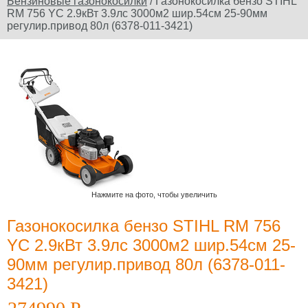
Бензиновые газонокосилки
/ Газонокосилка бензо STIHL
RM 756 YC 2.9кВт 3.9лс 3000м2 шир.54см 25-90мм
Официальный сайт
регулир.привод 80л (6378-011-3421)
производителя
Юридическое
наименование
дилера: ООО
"Электроторг" ИНН/
КПП
3257013977/325701001
Нажмите на фото, чтобы увеличить
Газонокосилка бензо STIHL RM 756
Новости и
YC 2.9кВт 3.9лс 3000м2 шир.54см 25-
акции
90мм регулир.привод 80л (6378-011-
12 Июля 2022
3421)
Какой триммер
выбрать,