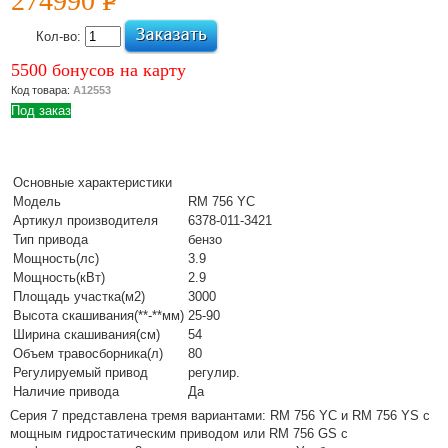
274990
P
УБ.
электрический
или бензиновый
Кол-во:
Подробнее
5500 бонусов на карту
04 Июля 2022
Виды,
Код товара:
А12553
преимущества и
Под заказ
выбор мотокос
Подробнее
21 Апреля 2022
Основные характеристики
Преимущества
Модель
RM 756 YC
бытовых моек
Артикул производителя
6378-011-3421
высокого
Тип привода
бензо
давления с
Мощность(лс)
3.9
Мощность(кВт)
электродвигателем
2.9
Площадь участка(м2)
3000
Подробнее
Высота скашивания(**-**мм)
25-90
07 Апреля 2022
Ширина скашивания(см)
54
Бытовые и
Объем травосборника(л)
80
профессиональные
Регулируемый привод
регулир.
мойки высокого
Наличие привода
Да
давления –
Серия 7 представлена тремя вариантами: RM 756 YC и RM 756 YS с
особенности
мощным гидростатическим приводом или RM 756 GS с
Подробнее