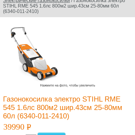
Электрические газонокосилки
/ Газонокосилка электро
STIHL RME 545 1.6лс 800м2 шир.43см 25-80мм 60л
Официальный сайт
(6340-011-2410)
производителя
Юридическое
наименование
дилера: ООО
"Электроторг" ИНН/
КПП
3257013977/325701001
Нажмите на фото, чтобы увеличить
Газонокосилка электро STIHL RME
Новости и
545 1.6лс 800м2 шир.43см 25-80мм
акции
60л (6340-011-2410)
12 Июля 2022
Какой триммер
39990
P
УБ.
выбрать,