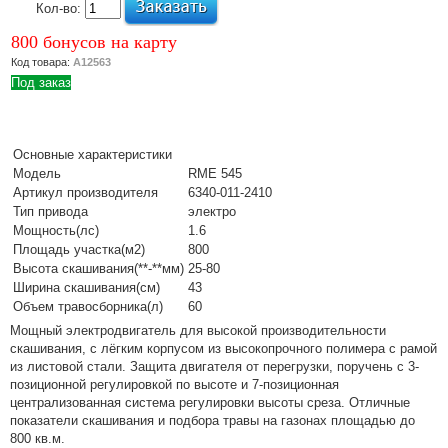
электрический
Кол-во:
или бензиновый
800 бонусов на карту
Подробнее
Код товара:
А12563
04 Июля 2022
Под заказ
Виды,
преимущества и
выбор мотокос
Подробнее
Основные характеристики
Модель
RME 545
21 Апреля 2022
Артикул производителя
6340-011-2410
Преимущества
Тип привода
электро
бытовых моек
Мощность(лс)
1.6
высокого
Площадь участка(м2)
800
давления с
Высота скашивания(**-**мм)
25-80
электродвигателем
Ширина скашивания(см)
43
Подробнее
Объем травосборника(л)
60
07 Апреля 2022
Мощный электродвигатель для высокой производительности
Бытовые и
скашивания, с лёгким корпусом из высокопрочного полимера с рамой
профессиональные
из листовой стали. Защита двигателя от перегрузки, поручень с 3-
мойки высокого
позиционной регулировкой по высоте и 7-позиционная
централизованная система регулировки высоты среза. Отличные
давления –
показатели скашивания и подбора травы на газонах площадью до
особенности
800 кв.м.
Подробнее