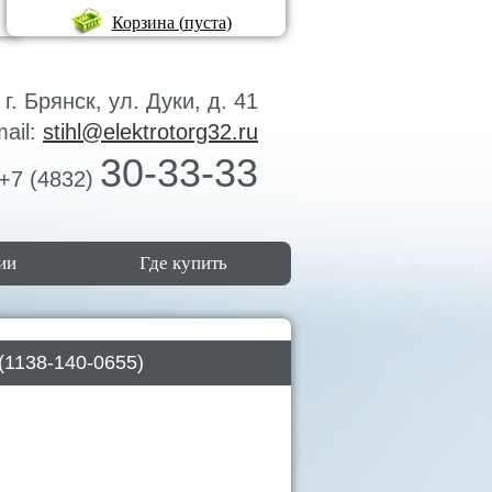
Корзина (
пуста
)
г. Брянск, ул. Дуки, д. 41
mail:
stihl@elektrotorg32.ru
30-33-33
+7 (4832)
ии
Где купить
(1138-140-0655)