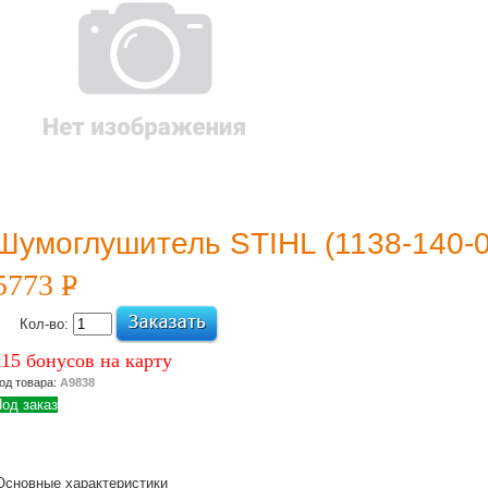
Шумоглушитель STIHL (1138-140-
5773
P
УБ.
Кол-во:
115 бонусов на карту
од товара:
А9838
од заказ
Основные характеристики