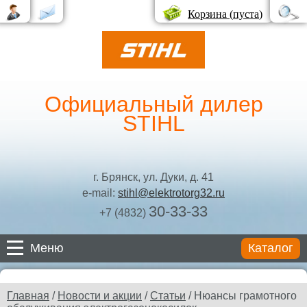
Корзина (
пуста
)
Официальный дилер
STIHL
г. Брянск, ул. Дуки, д. 41
e-mail:
stihl@elektrotorg32.ru
30-33-33
+7 (4832)
Меню
Каталог
Каталог
Главная
/
Новости и акции
/
Статьи
/ Нюансы грамотного