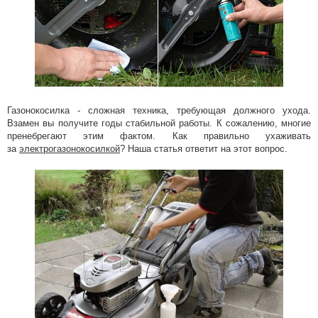
электрический
или бензиновый
Подробнее
04 Июля 2022
Виды,
преимущества и
выбор мотокос
Подробнее
Газонокосилка - сложная техника, требующая должного ухода.
Взамен вы получите годы стабильной работы. К сожалению, многие
21 Апреля 2022
пренебрегают этим фактом. Как правильно ухаживать
Преимущества
за
электрогазонокосилкой
? Наша статья ответит на этот вопрос.
бытовых моек
высокого
давления с
электродвигателем
Подробнее
07 Апреля 2022
Бытовые и
профессиональные
мойки высокого
давления –
особенности
Подробнее