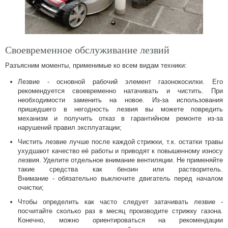
01 Апреля 2022
Сервисная
акция 2021
Весна
Своевременное обслуживание лезвий
Подробнее
Разъясним моменты, применимые ко всем видам техники:
Лезвие - основной рабочий элемент газонокосилки. Его
рекомендуется своевременно натачивать и чистить. При
необходимости заменить на новое. Из-за использования
пришедшего в негодность лезвия вы можете повредить
механизм и получить отказ в гарантийном ремонте из-за
нарушений правил эксплуатации;
Чистить лезвие лучше после каждой стрижки, т.к. остатки травы
ухудшают качество её работы и приводят к повышенному износу
лезвия. Уделите отдельное внимание вентиляции. Не применяйте
такие средства как бензин или растворитель.
Внимание
-
обязательно выключите двигатель перед началом
очистки;
Чтобы определить как часто следует затачивать лезвие -
посчитайте сколько раз в месяц производите стрижку газона.
Конечно, можно ориентироваться на рекомендации