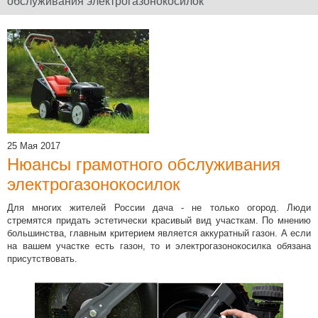
обслуживания электрогазонокосилок
Официальный сайт
производителя
Юридическое
наименование
дилера: ООО
"Электроторг" ИНН/
25 Мая 2017
КПП
Нюансы грамотного обслуживания
3257013977/325701001
электрогазонокосилок
Для многих жителей России дача - не только огород. Люди
стремятся придать эстетически красивый вид участкам. По мнению
Новости и
большинства, главным критерием является аккуратный газон. А если
на вашем участке есть газон, то и электрогазонокосилка
обязана
акции
присутствовать.
12 Июля 2022
Какой триммер
выбрать,