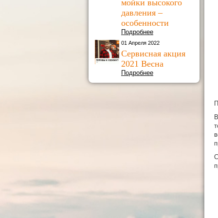
мойки высокого
давления –
особенности
Подробнее
01 Апреля 2022
Сервисная акция
2021 Весна
Подробнее
П
В
т
в
п
С
п