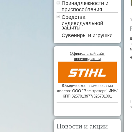
Принадлежности и
приспособления
Средства
п
индивидуальной
защиты
Сувениры и игрушки
Д
э
а
Официальный сайт
Ч
производителя
Юридическое наименование
дилера: ООО "Электроторг" ИНН/
КПП 3257013977/325701001
Н
а
Новости и акции