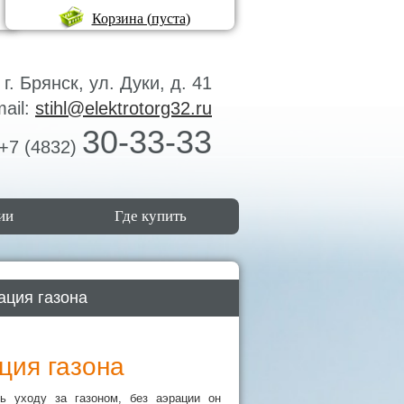
Корзина (
пуста
)
г. Брянск, ул. Дуки, д. 41
mail:
stihl@elektrotorg32.ru
30-33-33
+7 (4832)
ии
Где купить
ация газона
ция газона
ь уходу за газоном, без аэрации он