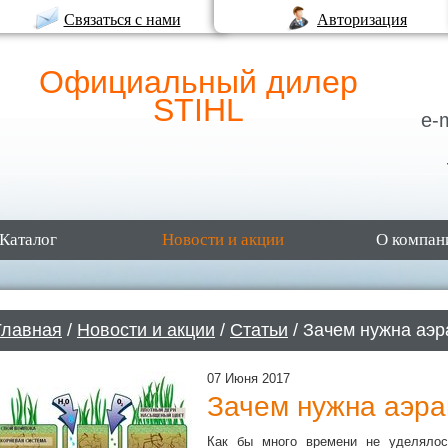
Связаться с нами
Авторизация
Официальный дилер
STIHL
e-
Каталог
Новости и акции
О компан
Главная
/
Новости и акции
/
Статьи
/ Зачем нужна аэр
07 Июня 2017
Зачем нужна аэра
Как бы много времени не уделялос