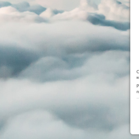
С
к
Р
п